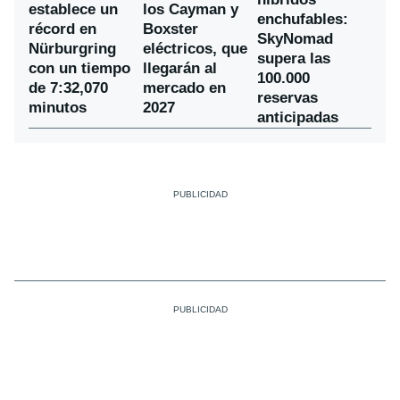
establece un
los Cayman y
enchufables:
récord en
Boxster
SkyNomad
Nürburgring
eléctricos, que
supera las
con un tiempo
llegarán al
100.000
de 7:32,070
mercado en
reservas
minutos
2027
anticipadas