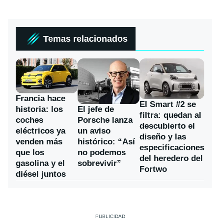
Temas relacionados
Francia hace
El Smart #2 se
historia: los
El jefe de
filtra: quedan al
coches
Porsche lanza
descubierto el
eléctricos ya
un aviso
diseño y las
venden más
histórico: “Así
especificaciones
que los
no podemos
del heredero del
gasolina y el
sobrevivir”
Fortwo
diésel juntos