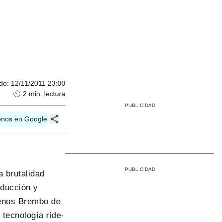
ado
:
12/11/2011 23:00
2
min. lectura
enos en Google
a brutalidad
oducción y
renos Brembo de
 tecnología ride-