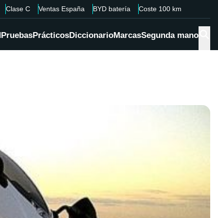
Clase C
Ventas España
BYD batería
Coste 100 km
d
Pruebas
Prácticos
Diccionario
Marcas
Segunda mano