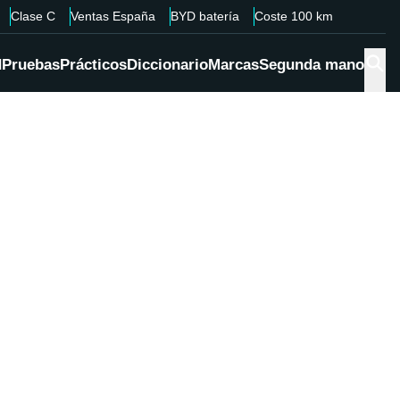
Clase C
Ventas España
BYD batería
Coste 100 km
d
Pruebas
Prácticos
Diccionario
Marcas
Segunda mano