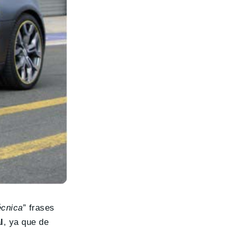
écnica
” frases
l
, ya que de