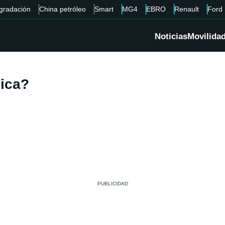
gradación
China petróleo
Smart
MG4
EBRO
Renault
Ford
Noticias
Movilida
nica?