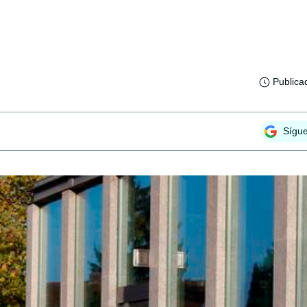
Publica
Sígu