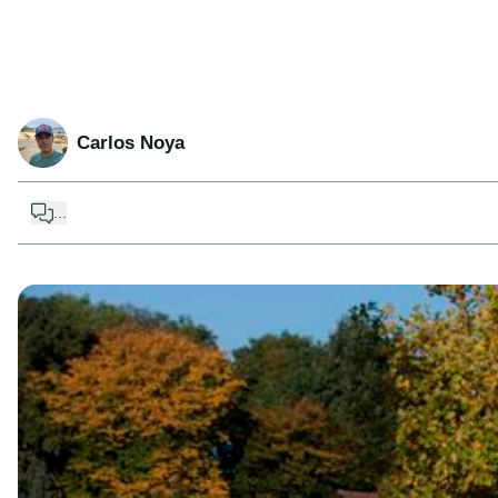
Carlos Noya
...