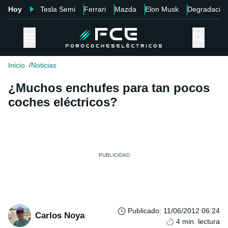
Hoy
Tesla Semi
Ferrari
Mazda
Elon Musk
Degradació
Inicio
Noticias
¿Muchos enchufes para tan pocos
coches eléctricos?
Publicado
:
11/06/2012 06:24
Carlos Noya
4
min. lectura