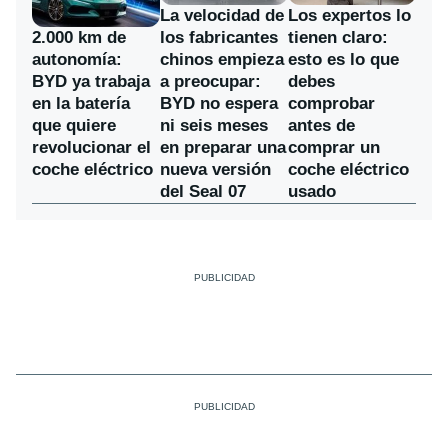
La velocidad de
Los expertos lo
los fabricantes
2.000 km de
tienen claro:
chinos empieza
autonomía:
esto es lo que
a preocupar:
BYD ya trabaja
debes
BYD no espera
en la batería
comprobar
ni seis meses
que quiere
antes de
en preparar una
revolucionar el
comprar un
nueva versión
coche eléctrico
coche eléctrico
del Seal 07
usado