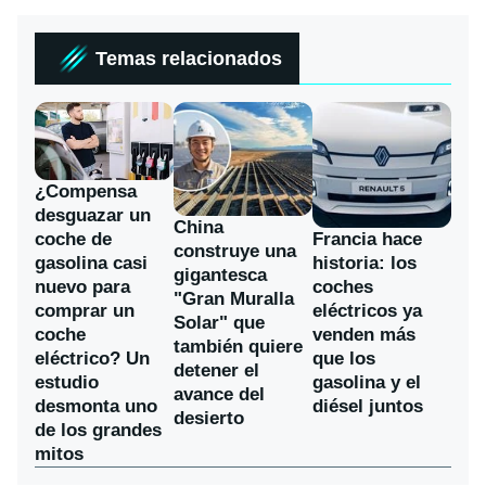
Temas relacionados
¿Compensa
desguazar un
China
coche de
Francia hace
construye una
gasolina casi
historia: los
gigantesca
nuevo para
coches
"Gran Muralla
comprar un
eléctricos ya
Solar" que
coche
venden más
también quiere
eléctrico? Un
que los
detener el
estudio
gasolina y el
avance del
desmonta uno
diésel juntos
desierto
de los grandes
mitos