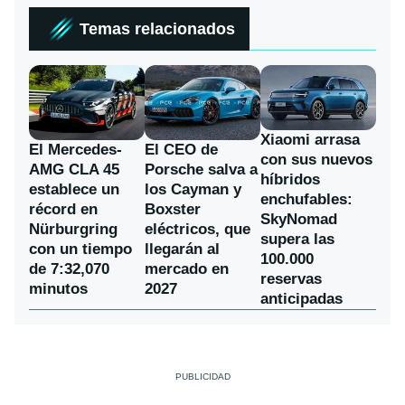
Temas relacionados
Xiaomi arrasa
El Mercedes-
El CEO de
con sus nuevos
AMG CLA 45
Porsche salva a
híbridos
establece un
los Cayman y
enchufables:
récord en
Boxster
SkyNomad
Nürburgring
eléctricos, que
supera las
con un tiempo
llegarán al
100.000
de 7:32,070
mercado en
reservas
minutos
2027
anticipadas