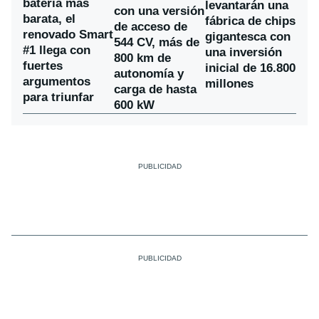
batería más
levantarán una
con una versión
barata, el
fábrica de chips
de acceso de
renovado Smart
gigantesca con
544 CV, más de
#1 llega con
una inversión
800 km de
fuertes
inicial de 16.800
autonomía y
argumentos
millones
carga de hasta
para triunfar
600 kW