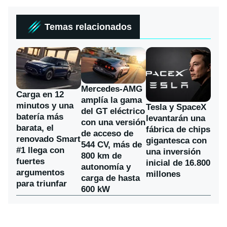
Temas relacionados
Mercedes-AMG
Carga en 12
amplía la gama
minutos y una
Tesla y SpaceX
del GT eléctrico
batería más
levantarán una
con una versión
barata, el
fábrica de chips
de acceso de
renovado Smart
gigantesca con
544 CV, más de
#1 llega con
una inversión
800 km de
fuertes
inicial de 16.800
autonomía y
argumentos
millones
carga de hasta
para triunfar
600 kW