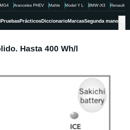
MG4
Aranceles PHEV
Mahle
Model Y L
BMW iX3
Renault 4
d
Pruebas
Prácticos
Diccionario
Marcas
Segunda mano
ólido. Hasta 400 Wh/l