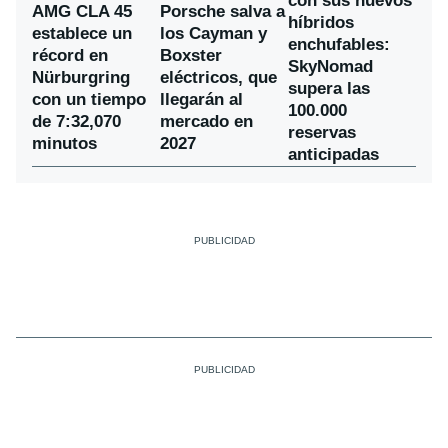
con sus nuevos
AMG CLA 45
Porsche salva a
híbridos
establece un
los Cayman y
enchufables:
récord en
Boxster
SkyNomad
Nürburgring
eléctricos, que
supera las
con un tiempo
llegarán al
100.000
de 7:32,070
mercado en
reservas
minutos
2027
anticipadas