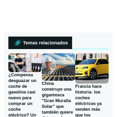
Temas relacionados
¿Compensa
desguazar un
China
coche de
Francia hace
construye una
gasolina casi
historia: los
gigantesca
nuevo para
coches
"Gran Muralla
comprar un
eléctricos ya
Solar" que
coche
venden más
también quiere
eléctrico? Un
que los