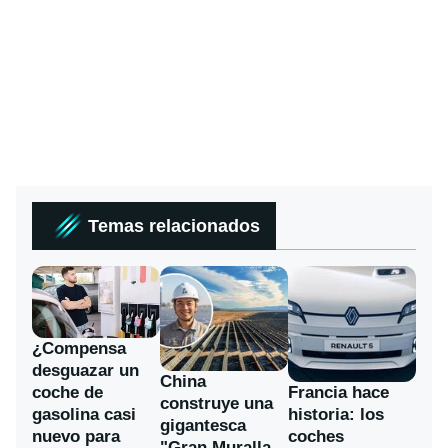
Temas relacionados
¿Compensa
desguazar un
China
coche de
Francia hace
construye una
gasolina casi
historia: los
gigantesca
nuevo para
coches
"Gran Muralla