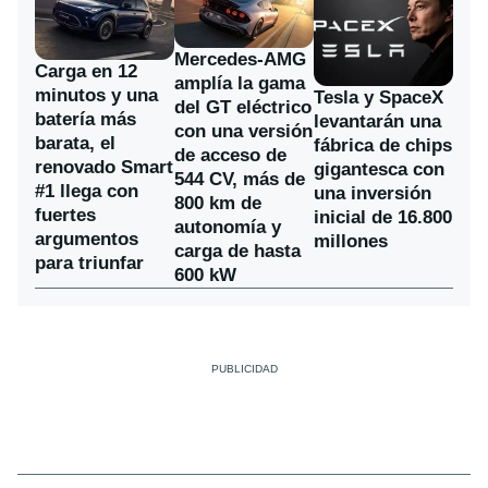
Mercedes-AMG
Carga en 12
amplía la gama
minutos y una
Tesla y SpaceX
del GT eléctrico
batería más
levantarán una
con una versión
barata, el
fábrica de chips
de acceso de
renovado Smart
gigantesca con
544 CV, más de
#1 llega con
una inversión
800 km de
fuertes
inicial de 16.800
autonomía y
argumentos
millones
carga de hasta
para triunfar
600 kW