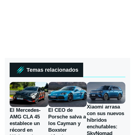
Temas relacionados
Xiaomi arrasa
El Mercedes-
El CEO de
con sus nuevos
AMG CLA 45
Porsche salva a
híbridos
establece un
los Cayman y
enchufables:
récord en
Boxster
SkyNomad