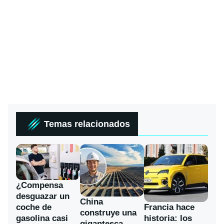
Temas relacionados
¿Compensa
desguazar un
China
coche de
Francia hace
construye una
gasolina casi
historia: los
gigantesca