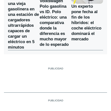
Volkswagen
una vieja
Polo gasolina
Un experto
gasolinera en
vs ID. Polo
pone fecha al
una estación de
eléctrico: una
fin de los
cargadores
comparativa
híbridos: el
ultrarrápidos
donde la
coche eléctrico
capaces de
diferencia es
dominará el
cargar un
mucho mayor
mercado
eléctrico en 5
de lo esperado
minutos