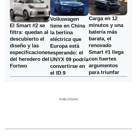
Carga en 12
Volkswagen
minutos y una
El Smart #2 se
tiene en China
batería más
filtra: quedan al
la berlina
barata, el
descubierto el
eléctrica que
renovado
diseño y las
Europa está
Smart #1 llega
especificaciones
esperando: el
con fuertes
del heredero del
UNYX 09 podría
argumentos
Fortwo
convertirse en
para triunfar
el ID.9