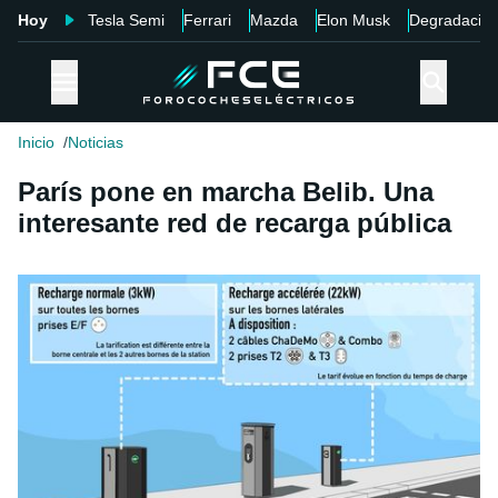
Hoy
Tesla Semi
Ferrari
Mazda
Elon Musk
Degradació
Inicio
Noticias
París pone en marcha Belib. Una
interesante red de recarga pública