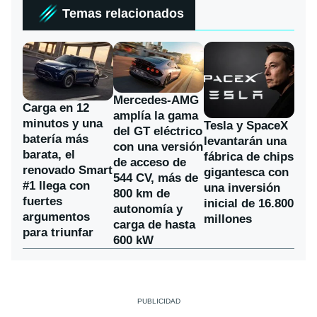
Temas relacionados
Mercedes-AMG
Carga en 12
amplía la gama
minutos y una
Tesla y SpaceX
del GT eléctrico
batería más
levantarán una
con una versión
barata, el
fábrica de chips
de acceso de
renovado Smart
gigantesca con
544 CV, más de
#1 llega con
una inversión
800 km de
fuertes
inicial de 16.800
autonomía y
argumentos
millones
carga de hasta
para triunfar
600 kW