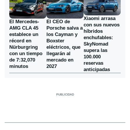
Xiaomi arrasa
El Mercedes-
El CEO de
con sus nuevos
AMG CLA 45
Porsche salva a
híbridos
establece un
los Cayman y
enchufables:
récord en
Boxster
SkyNomad
Nürburgring
eléctricos, que
supera las
con un tiempo
llegarán al
100.000
de 7:32,070
mercado en
reservas
minutos
2027
anticipadas