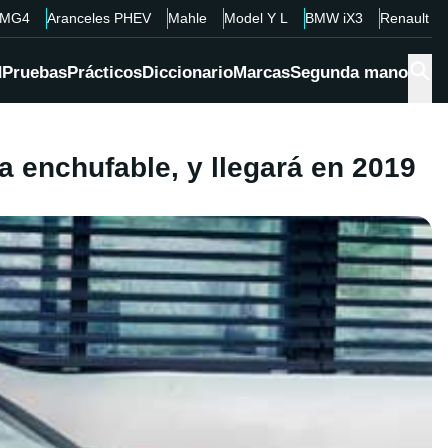
MG4
Aranceles PHEV
Mahle
Model Y L
BMW iX3
Renault 4
d
Pruebas
Prácticos
Diccionario
Marcas
Segunda mano
a enchufable, y llegará en 2019