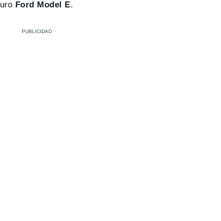
turo
Ford Model E
.