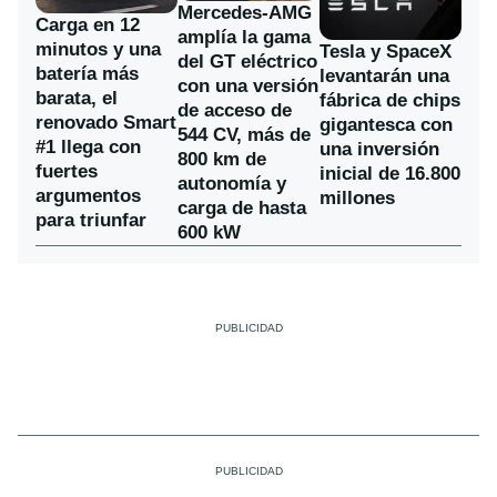
Mercedes-AMG
Carga en 12
amplía la gama
minutos y una
Tesla y SpaceX
del GT eléctrico
batería más
levantarán una
con una versión
barata, el
fábrica de chips
de acceso de
renovado Smart
gigantesca con
544 CV, más de
#1 llega con
una inversión
800 km de
fuertes
inicial de 16.800
autonomía y
argumentos
millones
carga de hasta
para triunfar
600 kW