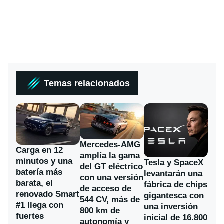
Temas relacionados
Mercedes-AMG
Carga en 12
amplía la gama
minutos y una
Tesla y SpaceX
del GT eléctrico
batería más
levantarán una
con una versión
barata, el
fábrica de chips
de acceso de
renovado Smart
gigantesca con
544 CV, más de
#1 llega con
una inversión
800 km de
fuertes
inicial de 16.800
autonomía y