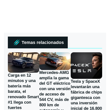
Temas relacionados
Mercedes-AMG
Carga en 12
amplía la gama
minutos y una
Tesla y SpaceX
del GT eléctrico
batería más
levantarán una
con una versión
barata, el
fábrica de chips
de acceso de
renovado Smart
gigantesca con
544 CV, más de
#1 llega con
una inversión
800 km de
fuertes
inicial de 16.800