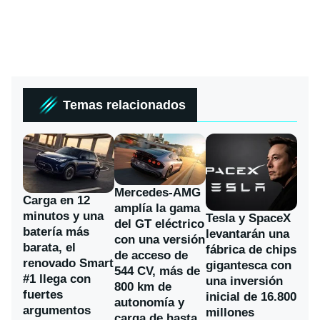
Temas relacionados
Mercedes-AMG
Carga en 12
amplía la gama
minutos y una
Tesla y SpaceX
del GT eléctrico
batería más
levantarán una
con una versión
barata, el
fábrica de chips
de acceso de
renovado Smart
gigantesca con
544 CV, más de
#1 llega con
una inversión
800 km de
fuertes
inicial de 16.800
autonomía y
argumentos
millones
carga de hasta