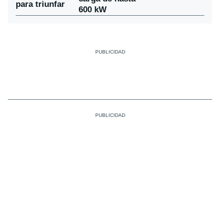
para triunfar
600 kW