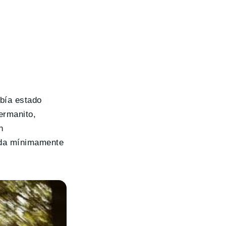
abía estado
ermanito,
n
lida mínimamente