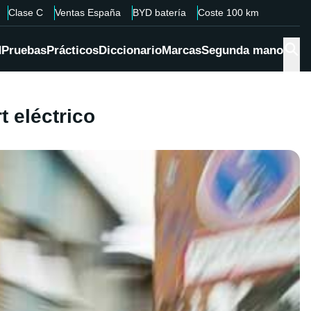
Clase C
Ventas España
BYD batería
Coste 100 km
d
Pruebas
Prácticos
Diccionario
Marcas
Segunda mano
 eléctrico