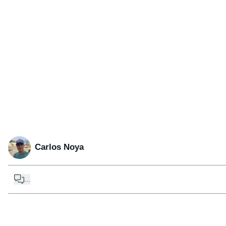
Carlos Noya
...