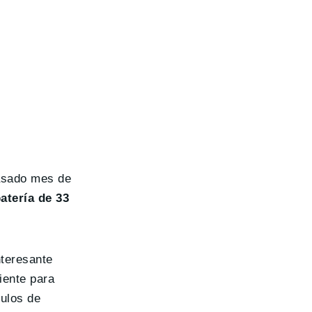
pasado mes de
atería de 33
nteresante
iente para
culos de