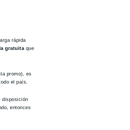
carga rápida
da gratuita
que
sta promo), es
odo el país.
 disposición
odo, entonces