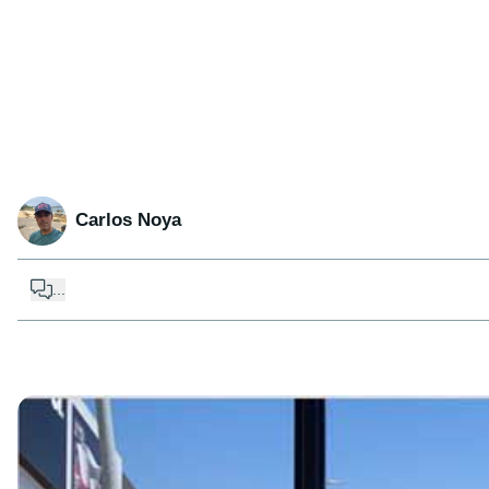
Carlos Noya
...