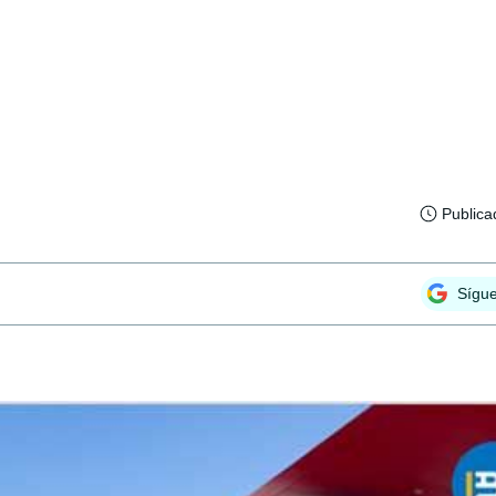
Publica
Sígu