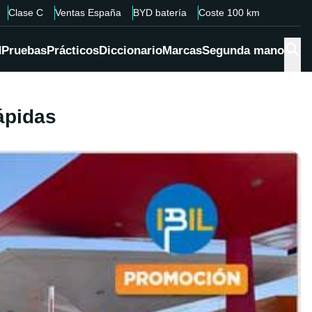
Clase C
Ventas España
BYD batería
Coste 100 km
d
Pruebas
Prácticos
Diccionario
Marcas
Segunda mano
ápidas