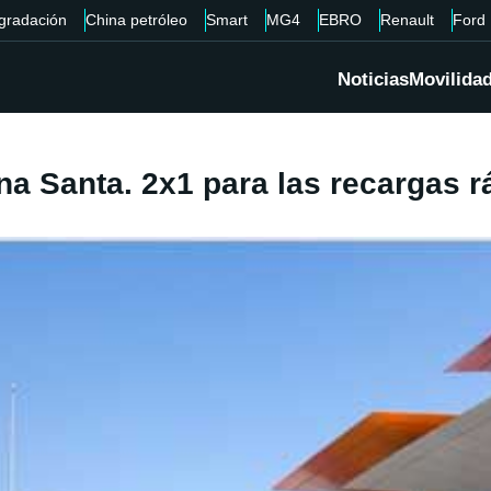
gradación
China petróleo
Smart
MG4
EBRO
Renault
Ford
Noticias
Movilida
na Santa. 2x1 para las recargas r