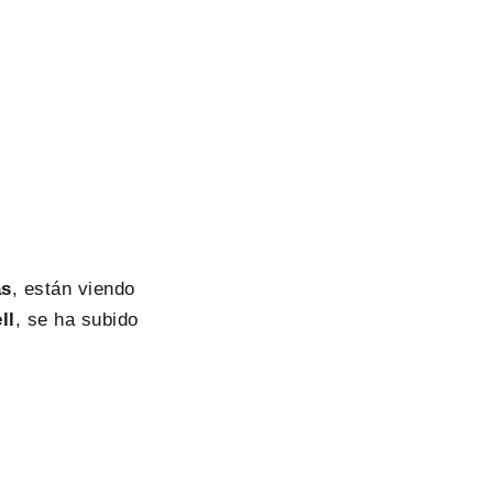
as
, están viendo
ll
, se ha subido