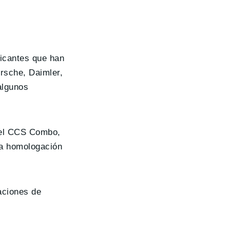
ricantes que han
orsche, Daimler,
algunos
, el CCS Combo,
la homologación
aciones de