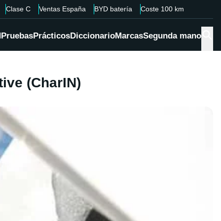
Clase C
Ventas España
BYD batería
Coste 100 km
d
Pruebas
Prácticos
Diccionario
Marcas
Segunda mano
tive (CharIN)