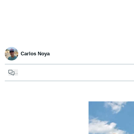
Carlos Noya
...