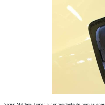
Según Matthew Tipper, vicepresidente de nuevas energ