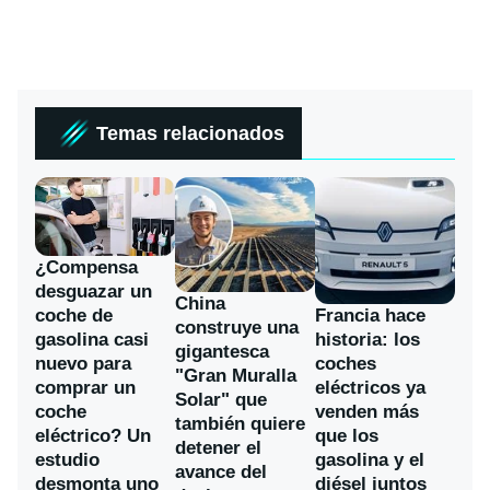
Temas relacionados
¿Compensa
desguazar un
China
coche de
Francia hace
construye una
gasolina casi
historia: los
gigantesca
nuevo para
coches
"Gran Muralla
comprar un
eléctricos ya
Solar" que
coche
venden más
también quiere
eléctrico? Un
que los
detener el
estudio
gasolina y el
avance del
desmonta uno
diésel juntos