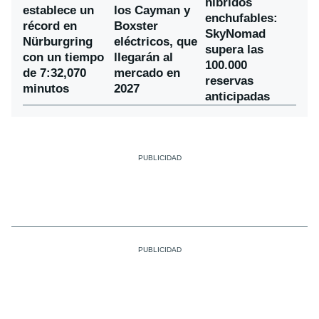
híbridos
establece un
los Cayman y
enchufables:
récord en
Boxster
SkyNomad
Nürburgring
eléctricos, que
supera las
con un tiempo
llegarán al
100.000
de 7:32,070
mercado en
reservas
minutos
2027
anticipadas