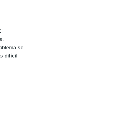
El
s,
roblema se
 difícil