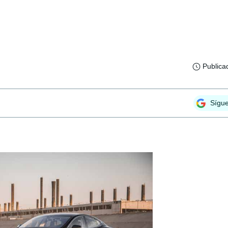
Publica
Sígu