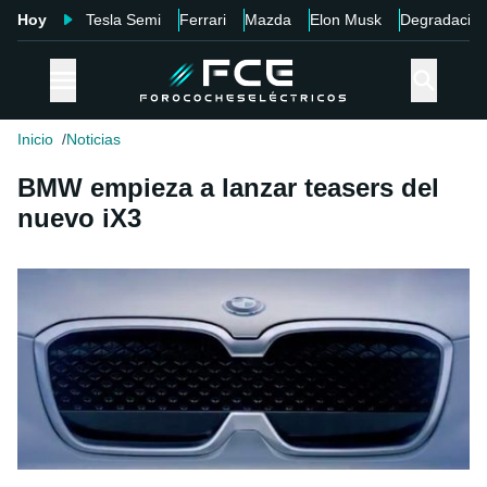
Hoy
Tesla Semi
Ferrari
Mazda
Elon Musk
Degradació
Inicio
Noticias
BMW empieza a lanzar teasers del
nuevo iX3