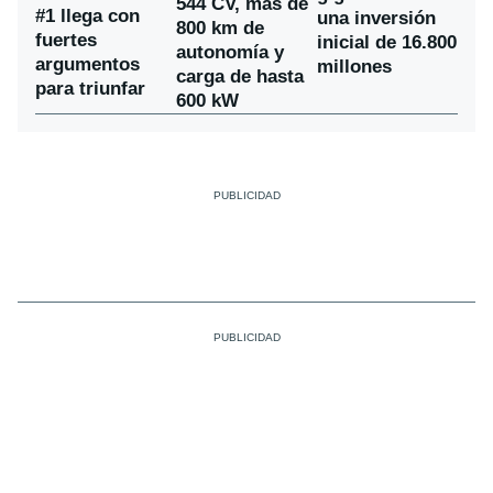
544 CV, más de
#1 llega con
una inversión
800 km de
fuertes
inicial de 16.800
autonomía y
argumentos
millones
carga de hasta
para triunfar
600 kW