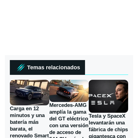
Temas relacionados
Mercedes-AMG
Carga en 12
amplía la gama
minutos y una
Tesla y SpaceX
del GT eléctrico
batería más
levantarán una
con una versión
barata, el
fábrica de chips
de acceso de
renovado Smart
gigantesca con