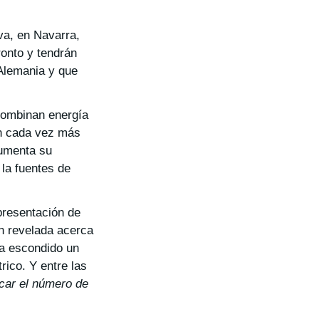
ava, en Navarra,
ronto y tendrán
Alemania y que
combinan energía
ón cada vez más
aumenta su
 la fuentes de
presentación de
ón revelada acerca
ía escondido un
ico. Y entre las
icar el número de