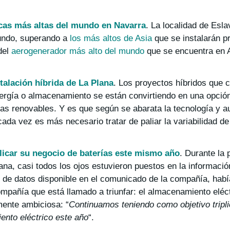
icas más altas del mundo en Navarra
. La localidad de Esl
mundo, superando a
los más altos de Asia
que se instalarán p
del
aerogenerador más alto del mundo
que se encuentra en 
talación híbrida de La Plana
. Los proyectos híbridos que 
 energía o almacenamiento se están convirtiendo en una opci
gías renovables. Y es que según se abarata la tecnología y 
ada vez es más necesario tratar de paliar la variabilidad de
licar su negocio de baterías este mismo año
. Durante la 
iana, casi todos los ojos estuvieron puestos en la informaci
r de datos disponible en el comunicado de la compañía, hab
pañía que está llamado a triunfar: el almacenamiento eléctr
mente ambiciosa: “
Continuamos teniendo como objetivo tripl
nto eléctrico este año
“.