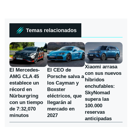
Temas relacionados
Xiaomi arrasa
El Mercedes-
El CEO de
con sus nuevos
AMG CLA 45
Porsche salva a
híbridos
establece un
los Cayman y
enchufables:
récord en
Boxster
SkyNomad
Nürburgring
eléctricos, que
supera las
con un tiempo
llegarán al
100.000
de 7:32,070
mercado en
reservas
minutos
2027
anticipadas