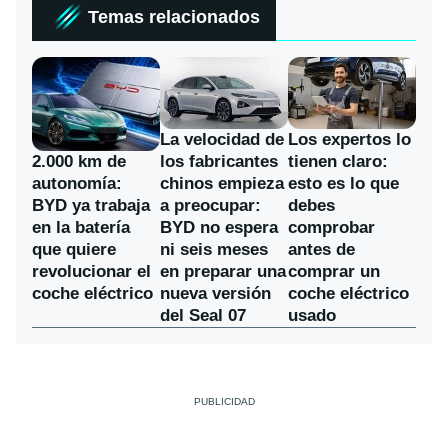
Temas relacionados
La velocidad de
Los expertos lo
los fabricantes
2.000 km de
tienen claro:
chinos empieza
autonomía:
esto es lo que
a preocupar:
BYD ya trabaja
debes
BYD no espera
en la batería
comprobar
ni seis meses
que quiere
antes de
en preparar una
revolucionar el
comprar un
nueva versión
coche eléctrico
coche eléctrico
del Seal 07
usado