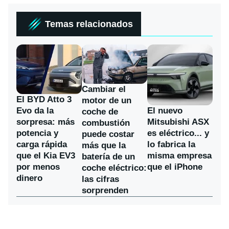
Temas relacionados
Cambiar el
El BYD Atto 3
motor de un
Evo da la
El nuevo
coche de
sorpresa: más
Mitsubishi ASX
combustión
potencia y
es eléctrico... y
puede costar
carga rápida
lo fabrica la
más que la
que el Kia EV3
misma empresa
batería de un
por menos
que el iPhone
coche eléctrico:
dinero
las cifras
sorprenden