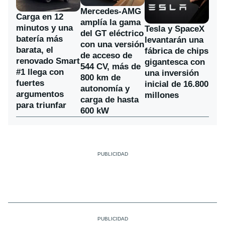
Mercedes-AMG
Carga en 12
amplía la gama
minutos y una
Tesla y SpaceX
del GT eléctrico
batería más
levantarán una
con una versión
barata, el
fábrica de chips
de acceso de
renovado Smart
gigantesca con
544 CV, más de
#1 llega con
una inversión
800 km de
fuertes
inicial de 16.800
autonomía y
argumentos
millones
carga de hasta
para triunfar
600 kW