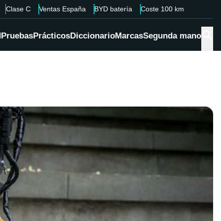
Clase C
Ventas España
BYD batería
Coste 100 km
d
Pruebas
Prácticos
Diccionario
Marcas
Segunda mano