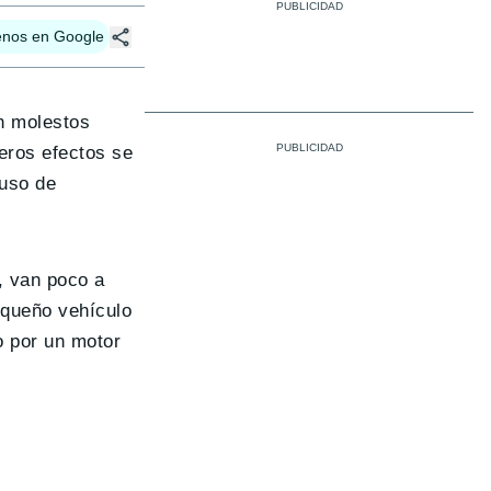
enos en Google
n molestos
ros efectos se
 uso de
, van poco a
equeño vehículo
o por un motor