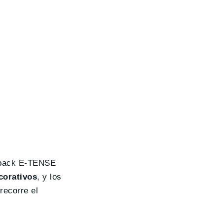
ssback E-TENSE
corativos
, y los
recorre el