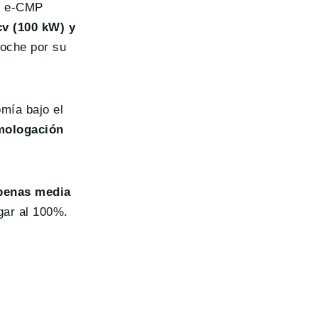
ar e-CMP
cv (100 kW) y
coche por su
omía bajo el
omologación
apenas media
gar al 100%.