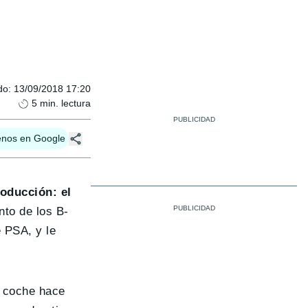
do
:
13/09/2018 17:20
5
min. lectura
enos en Google
oducción: el
nto de los B-
e PSA, y le
e coche hace