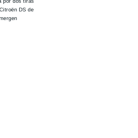
 por dos tiras
 Citroën DS de
emergen