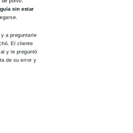
 de polvo.
guía sin estar
regarse.
 y a preguntarle
chó. El cliente
ial y le preguntó
ta de su error y