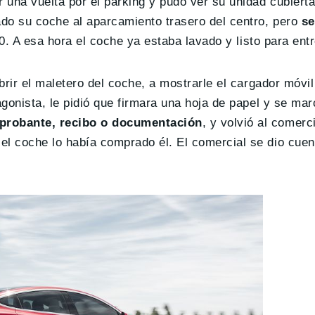
 una vuelta por el parking y pudo ver su unidad cubierta
ado su coche al aparcamiento trasero del centro, pero
se
30. A esa hora el coche ya estaba lavado y listo para ent
brir el maletero del coche, a mostrarle el cargador móvil
agonista, le pidió que firmara una hoja de papel y se mar
probante, recibo o documentación
, y volvió al comerc
el coche lo había comprado él. El comercial se dio cuen