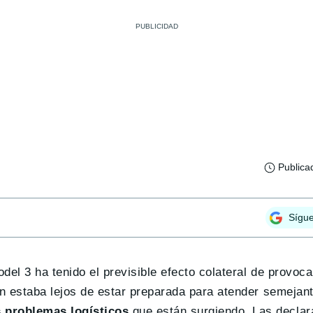
Publica
Sígu
del 3 ha tenido el previsible efecto colateral de provoc
ión estaba lejos de estar preparada para atender semeja
s problemas logísticos
que están surgiendo. Las declar