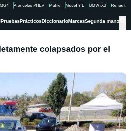
MG4
Aranceles PHEV
Mahle
Model Y L
BMW iX3
Renault 4
d
Pruebas
Prácticos
Diccionario
Marcas
Segunda mano
letamente colapsados por el