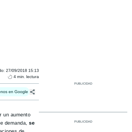
do
:
27/09/2018 15:13
4
min. lectura
enos en Google
ar un aumento
nte demanda,
se
aciones de