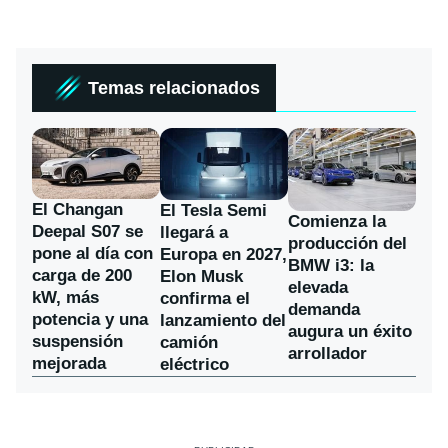
Temas relacionados
El Changan
El Tesla Semi
Comienza la
Deepal S07 se
llegará a
producción del
pone al día con
Europa en 2027,
BMW i3: la
carga de 200
Elon Musk
elevada
kW, más
confirma el
demanda
potencia y una
lanzamiento del
augura un éxito
suspensión
camión
arrollador
mejorada
eléctrico