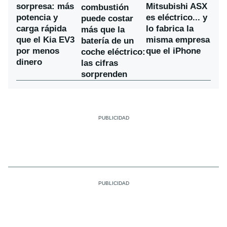
sorpresa: más
Mitsubishi ASX
combustión
potencia y
es eléctrico... y
puede costar
carga rápida
lo fabrica la
más que la
que el Kia EV3
misma empresa
batería de un
por menos
que el iPhone
coche eléctrico:
dinero
las cifras
sorprenden