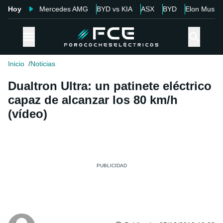
Hoy
Mercedes AMG
BYD vs KIA
ASX
BYD
Elon Musk
Inicio
Noticias
Dualtron Ultra: un patinete eléctrico
capaz de alcanzar los 80 km/h
(vídeo)