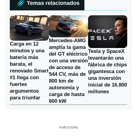
Temas relacionados
Mercedes-AMG
Carga en 12
amplía la gama
minutos y una
Tesla y SpaceX
del GT eléctrico
batería más
levantarán una
con una versión
barata, el
fábrica de chips
de acceso de
renovado Smart
gigantesca con
544 CV, más de
#1 llega con
una inversión
800 km de
fuertes
inicial de 16.800
autonomía y
argumentos
millones
carga de hasta
para triunfar
600 kW