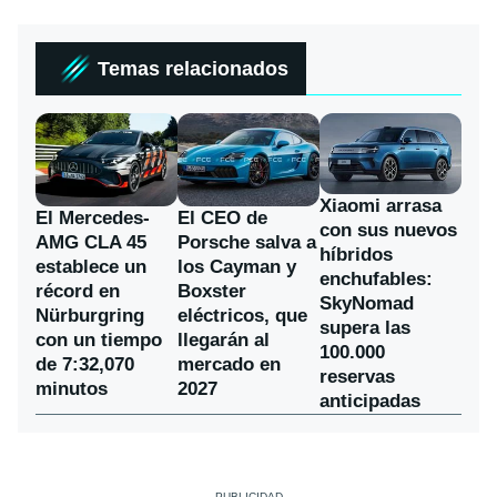
Temas relacionados
Xiaomi arrasa
El Mercedes-
El CEO de
con sus nuevos
AMG CLA 45
Porsche salva a
híbridos
establece un
los Cayman y
enchufables:
récord en
Boxster
SkyNomad
Nürburgring
eléctricos, que
supera las
con un tiempo
llegarán al
100.000
de 7:32,070
mercado en
reservas
minutos
2027
anticipadas