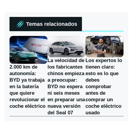
Temas relacionados
La velocidad de
Los expertos lo
los fabricantes
2.000 km de
tienen claro:
chinos empieza
autonomía:
esto es lo que
a preocupar:
BYD ya trabaja
debes
BYD no espera
en la batería
comprobar
ni seis meses
que quiere
antes de
en preparar una
revolucionar el
comprar un
nueva versión
coche eléctrico
coche eléctrico
del Seal 07
usado