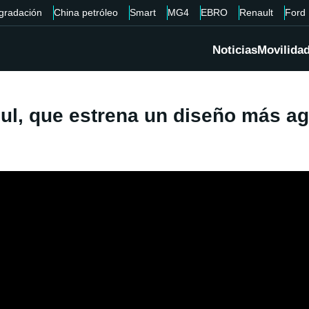
gradación
China petróleo
Smart
MG4
EBRO
Renault
Ford
Noticias
Movilida
l, que estrena un diseño más agr