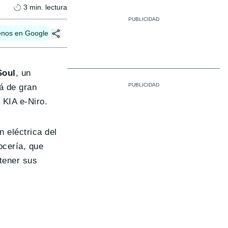
3
min. lectura
enos en Google
Soul
, un
á de gran
 KIA e-Niro.
n eléctrica del
ocería, que
tener sus