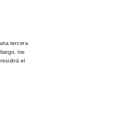
 una tercera
mbargo, los
esidirá el