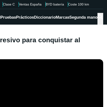
Clase C
Ventas España
BYD batería
Coste 100 km
d
Pruebas
Prácticos
Diccionario
Marcas
Segunda mano
esivo para conquistar al