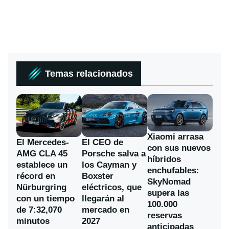
Temas relacionados
Xiaomi arrasa
El Mercedes-
El CEO de
con sus nuevos
AMG CLA 45
Porsche salva a
híbridos
establece un
los Cayman y
enchufables:
récord en
Boxster
SkyNomad
Nürburgring
eléctricos, que
supera las
con un tiempo
llegarán al
100.000
de 7:32,070
mercado en
reservas
minutos
2027
anticipadas