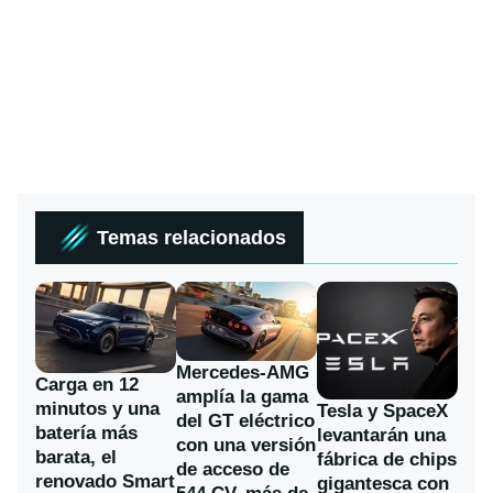
Temas relacionados
Mercedes-AMG
Carga en 12
amplía la gama
minutos y una
Tesla y SpaceX
del GT eléctrico
batería más
levantarán una
con una versión
barata, el
fábrica de chips
de acceso de
renovado Smart
gigantesca con